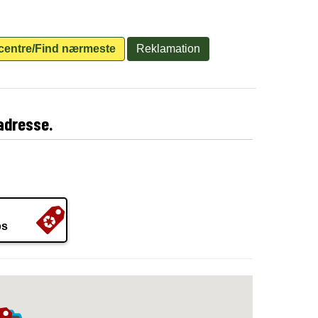
centre/Find nærmeste
Reklamation
adresse.
ps