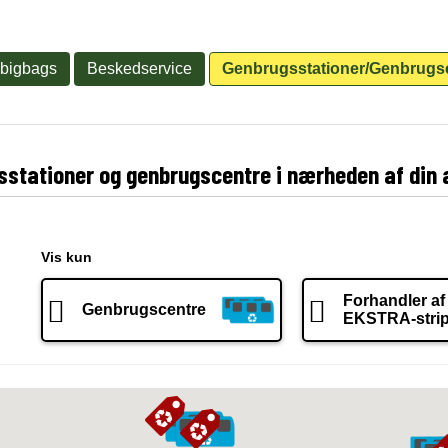
 bigbags
Beskedservice
Genbrugsstationer/Genbrugs
gsstationer og genbrugscentre i nærheden af din 
Vis kun
Forhandler af
Genbrugscentre
EKSTRA-stri